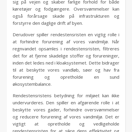
sig på vejen og skaber farlige forhold for både
køretøjer og fodgængere. Oversvømmelser kan
også forårsage skade på infrastrukturen og
forstyrre den daglige drift af byen.
Derudover spiller rendestensristen en vigtig rolle i
at forhindre forurening af vores vandmiljø. Når
regnvandet opsamles i rendestensristen, filtreres
det for at fjerne skadelige stoffer og forureninger,
inden det ledes ned i kloaksystemet. Dette bidrager
til at beskytte vores vandløb, søer og hav fra
forurening og opretholde en sund
økosystembalance.
Rendestensristens betydning for miljøet kan ikke
undervurderes. Den spiller en afgørende rolle i at
beskytte vores gader, forhindre oversvømmelser
og reducere forurening af vores vandmiljø. Det er
vigtigt at opretholde og vedligeholde
rendestensristen for at sikre dens effektivitet og