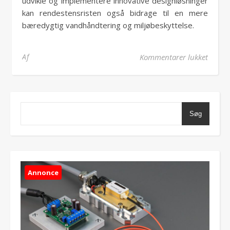
udvikle og implementere innovative designløsninger
kan rendestensristen også bidrage til en mere
bæredygtig vandhåndtering og miljøbeskyttelse.
til Va
Af
Kommentarer lukket
Søg
Annonce