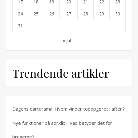
17
18
19
20
21
22
23
24
25
26
27
28
29
30
31
« jul
Trendende artikler
Dagens dartdrama: Hvem vinder topopgøret i aften?
Nye funktioner på adr.dk: Hvad betyder det for
brugerne?