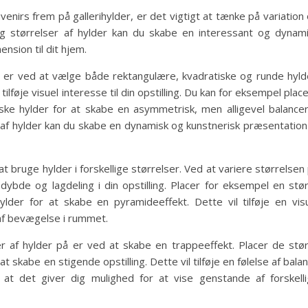
venirs frem på gallerihylder, er det vigtigt at tænke på variation
 og størrelser af hylder kan du skabe en interessant og dynam
ension til dit hjem.
r er ved at vælge både rektangulære, kvadratiske og runde hyld
ilføje visuel interesse til din opstilling. Du kan for eksempel plac
ske hylder for at skabe en asymmetrisk, men alligevel balance
r af hylder kan du skabe en dynamisk og kunstnerisk præsentation
t bruge hylder i forskellige størrelser. Ved at variere størrelsen
ybde og lagdeling i din opstilling. Placer for eksempel en stø
er for at skabe en pyramideeffekt. Dette vil tilføje en vis
e af bevægelse i rummet.
r af hylder på er ved at skabe en trappeeffekt. Placer de stø
 skabe en stigende opstilling. Dette vil tilføje en følelse af bala
d at det giver dig mulighed for at vise genstande af forskell