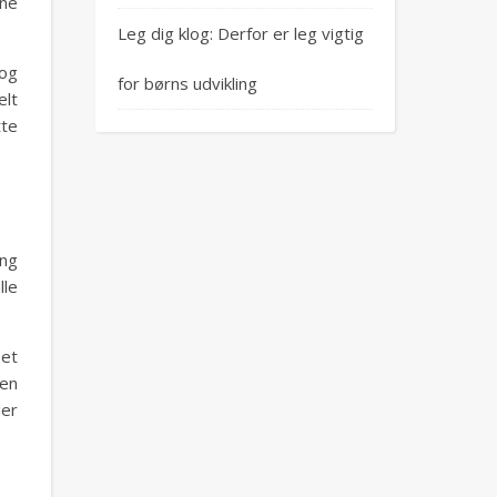
ine
Leg dig klog: Derfor er leg vigtig
 og
for børns udvikling
elt
tte
ing
lle
 et
den
ler