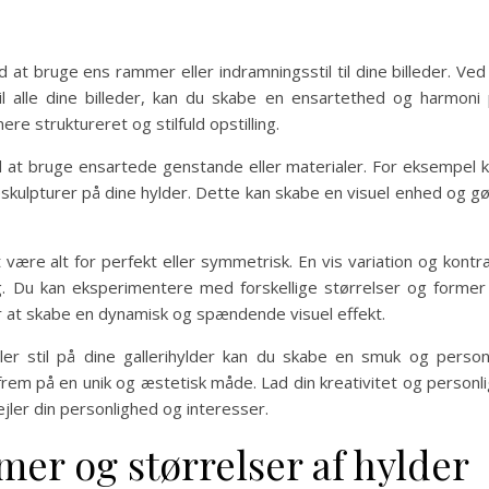
 bruge ens rammer eller indramningsstil til dine billeder. Ved
 alle dine billeder, kan du skabe en ensartethed og harmoni
re struktureret og stilfuld opstilling.
t bruge ensartede genstande eller materialer. For eksempel 
æskulpturer på dine hylder. Dette kan skabe en visuel enhed og g
 være alt for perfekt eller symmetrisk. En vis variation og kontr
ling. Du kan eksperimentere med forskellige størrelser og former
or at skabe en dynamisk og spændende visuel effekt.
 stil på dine gallerihylder kan du skabe en smuk og person
s frem på en unik og æstetisk måde. Lad din kreativitet og personl
ejler din personlighed og interesser.
mer og størrelser af hylder