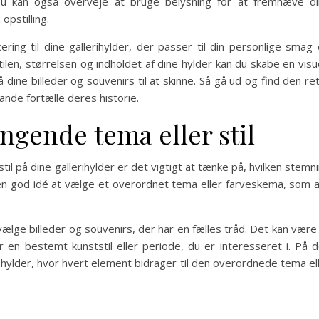
 Du kan også overveje at bruge belysning for at fremhæve d
opstilling.
ering til dine gallerihylder, der passer til din personlige smag
len, størrelsen og indholdet af dine hylder kan du skabe en visu
få dine billeder og souvenirs til at skinne. Så gå ud og find den re
tande fortælle deres historie.
ende tema eller stil
 på dine gallerihylder er det vigtigt at tænke på, hvilken stemn
en god idé at vælge et overordnet tema eller farveskema, som a
ge billeder og souvenirs, der har en fælles tråd. Det kan være
r en bestemt kunststil eller periode, du er interesseret i. På 
 hylder, hvor hvert element bidrager til den overordnede tema el