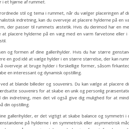
 i et hjørne af rummet.
rordnede stil og tema i rummet, når du vælger placeringen af d
malistisk indretning, kan du overveje at placere hylderne på en 
orm, der passer til rummets æstetik. Hvis du derimod har en m
ælge at placere hylderne på en væg med en varm farvetone eller i
il.
sen og formen af dine gallerihylder. Hvis du har større gensta
 være en god idé at vælge hylder i en større størrelse, der kan ru
overveje at bruge hylder i forskellige former, såsom firkante
abe en interessant og dynamisk opstilling.
ing ved at blande billeder og souvenirs. Du kan vælge at placere d
værdsatte souvenirs for at skabe en unik og personlig præsentati
til din indretning, men det vil også give dig mulighed for at min
 din opstilling.
ine gallerihylder, er det vigtigt at skabe balance og symmetri i 
 genstandene på hylderne i en symmetrisk eller asymmetrisk må