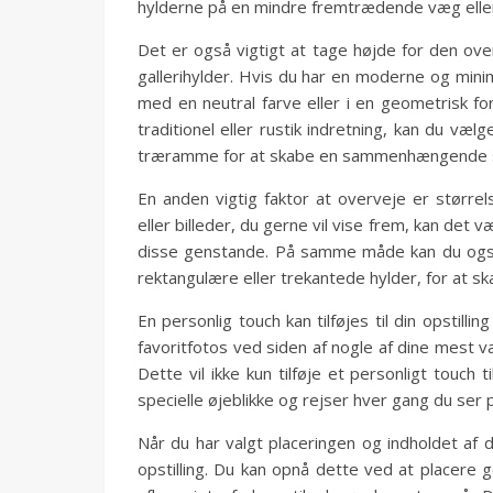
hylderne på en mindre fremtrædende væg eller
Det er også vigtigt at tage højde for den ove
gallerihylder. Hvis du har en moderne og mini
med en neutral farve eller i en geometrisk f
traditionel eller rustik indretning, kan du v
træramme for at skabe en sammenhængende st
En anden vigtig faktor at overveje er størrel
eller billeder, du gerne vil vise frem, kan det
disse genstande. På samme måde kan du også 
rektangulære eller trekantede hylder, for at sk
En personlig touch kan tilføjes til din opstill
favoritfotos ved siden af nogle af dine mest 
Dette vil ikke kun tilføje et personligt touch 
specielle øjeblikke og rejser hver gang du ser på
Når du har valgt placeringen og indholdet af d
opstilling. Du kan opnå dette ved at placere