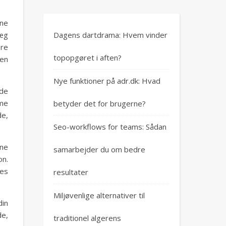
ine
Dagens dartdrama: Hvem vinder
væg
ere
topopgøret i aften?
 en
Nye funktioner på adr.dk: Hvad
nde
mme
betyder det for brugerne?
de,
Seo-workflows for teams: Sådan
ine
samarbejder du om bedre
on.
des
resultater
Miljøvenlige alternativer til
din
de,
traditionel algerens