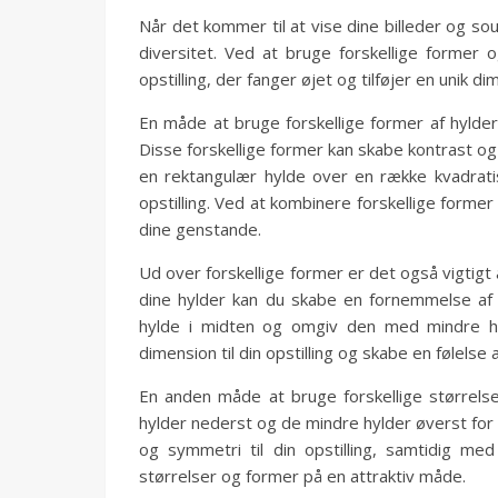
Når det kommer til at vise dine billeder og sou
diversitet. Ved at bruge forskellige former
opstilling, der fanger øjet og tilføjer en unik dim
En måde at bruge forskellige former af hylde
Disse forskellige former kan skabe kontrast og t
en rektangulær hylde over en række kvadrati
opstilling. Ved at kombinere forskellige forme
dine genstande.
Ud over forskellige former er det også vigtigt a
dine hylder kan du skabe en fornemmelse af d
hylde i midten og omgiv den med mindre hyld
dimension til din opstilling og skabe en følels
En anden måde at bruge forskellige størrelse
hylder nederst og de mindre hylder øverst for at
og symmetri til din opstilling, samtidig me
størrelser og former på en attraktiv måde.