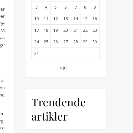
3
4
5
6
7
8
9
 er
der
10
11
12
13
14
15
16
ige
17
18
19
20
21
22
23
 Vi
kan
24
25
26
27
28
29
30
uge
31
« jul
 af
 du
ine
Trendende
artikler
er.
æg,
ere