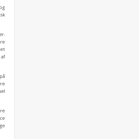
 og
isk
er.
ere
ret
 af
 på
rre
uel
rre
nce
ige