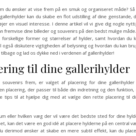
som du ønsker at vise frem på en smuk og organiseret måde? Så
 gallerihylder kan du skabe en flot udstilling af dine genstande, 
er en visuel interesse. I denne artikel vil vi give dig nogle nytt
 kan fremvise dine billeder og souvenirs på den bedst mulige måde.
 forskellige former og størrelser af hylder, samt hvordan du 
 vil også diskutere vigtigheden af belysning og hvordan du kan br
tilbage og lad os dykke ned i verdenen af gallerihylder!
ring til dine gallerihylder
souvenirs frem, er valget af placering for dine gallerihylder
n placering, der passer til både din indretning og den funktion,
e tips til at hjælpe dig med at vælge den rette placering til d
um eller hvilken væg der vil være det bedste sted for dine hyld
met, kan det være en god idé at placere hylderne på en central v
 derimod ønsker at skabe en mere subtil effekt, kan du plac