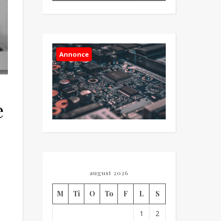
Annonce
e
august 2026
M
Ti
O
To
F
L
S
1
2