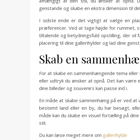
afhængigt af den stil, du ønsker at opnå.
genstande og skabe en ekstra dimension til din 
I sidste ende er det vigtigt at vælge en plac
præferencer. Ved at tage højde for rummet, sti
tiltalende og betydningsfuld opstilling, der vil 
placering til dine gallerihylder og lad dine gens
Skab en sammenhæng
For at skabe en sammenhængende tema eller stil
eller udtryk du ønsker at opnå. Det kan være 
dine billeder og souvenirs kan passe ind i.
En måde at skabe sammenhæng på er ved at væl
bestemt land eller en by, du har besøgt, elle
måde kan du skabe en visuel fortælling på dine
stil.
Du kan læse meget mere om
gallerihylde