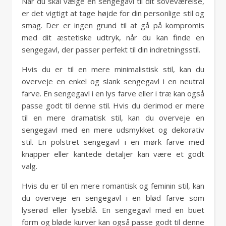
Når du skal vælge en sengegavl til dit soveværelse,
er det vigtigt at tage højde for din personlige stil og
smag. Der er ingen grund til at gå på kompromis
med dit æstetiske udtryk, når du kan finde en
sengegavl, der passer perfekt til din indretningsstil.
Hvis du er til en mere minimalistisk stil, kan du
overveje en enkel og slank sengegavl i en neutral
farve. En sengegavl i en lys farve eller i træ kan også
passe godt til denne stil. Hvis du derimod er mere
til en mere dramatisk stil, kan du overveje en
sengegavl med en mere udsmykket og dekorativ
stil. En polstret sengegavl i en mørk farve med
knapper eller kantede detaljer kan være et godt
valg.
Hvis du er til en mere romantisk og feminin stil, kan
du overveje en sengegavl i en blød farve som
lyserød eller lyseblå. En sengegavl med en buet
form og bløde kurver kan også passe godt til denne