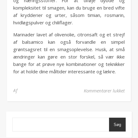
og næringsstoffer. For at tilføje dybde og
kompleksitet til smagen, kan du bruge en bred vifte
af krydderier og urter, såsom timian, rosmarin,
hvidløgspulver og chiliflager.
Marinader lavet af olivenolie, citronsaft og et strejf
af balsamico kan også forvandle en simpel
grøntsagsret til en smagsoplevelse. Husk, at små
ændringer kan gøre en stor forskel, så vær ikke
bange for at prøve nye kombinationer og teknikker
for at holde dine måltider interessante og lækre.
til Gr
Af
Kommentarer lukket
Søg