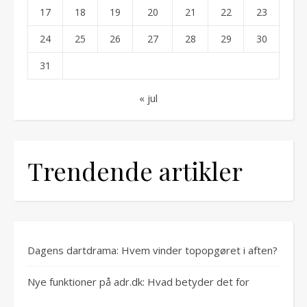
17
18
19
20
21
22
23
24
25
26
27
28
29
30
31
« jul
Trendende artikler
Dagens dartdrama: Hvem vinder topopgøret i aften?
Nye funktioner på adr.dk: Hvad betyder det for