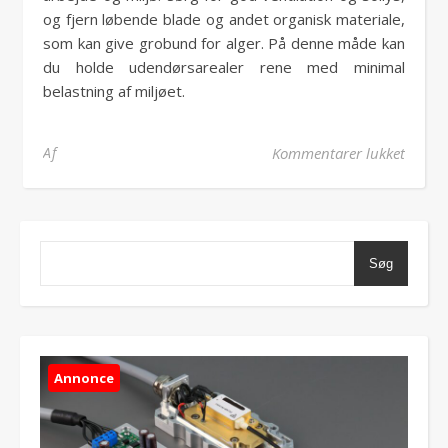
og fjern løbende blade og andet organisk materiale,
som kan give grobund for alger. På denne måde kan
du holde udendørsarealer rene med minimal
belastning af miljøet.
til Mil
Af
Kommentarer lukket
Søg
Annonce