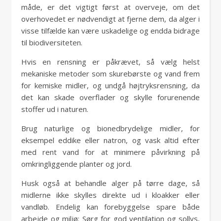
måde, er det vigtigt først at overveje, om det
overhovedet er nødvendigt at fjerne dem, da alger i
visse tilfælde kan være uskadelige og endda bidrage
til biodiversiteten.
Hvis en rensning er påkrævet, så vælg helst
mekaniske metoder som skurebørste og vand frem
for kemiske midler, og undgå højtryksrensning, da
det kan skade overflader og skylle forurenende
stoffer ud i naturen.
Brug naturlige og bionedbrydelige midler, for
eksempel eddike eller natron, og vask altid efter
med rent vand for at minimere påvirkning på
omkringliggende planter og jord.
Husk også at behandle alger på tørre dage, så
midlerne ikke skylles direkte ud i kloakker eller
vandløb. Endelig kan forebyggelse spare både
arbejde og miljø: Sørg for god ventilation og sollys,