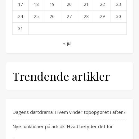
17
18
19
20
21
22
23
24
25
26
27
28
29
30
31
« jul
Trendende artikler
Dagens dartdrama: Hvem vinder topopgøret i aften?
Nye funktioner på adr.dk: Hvad betyder det for