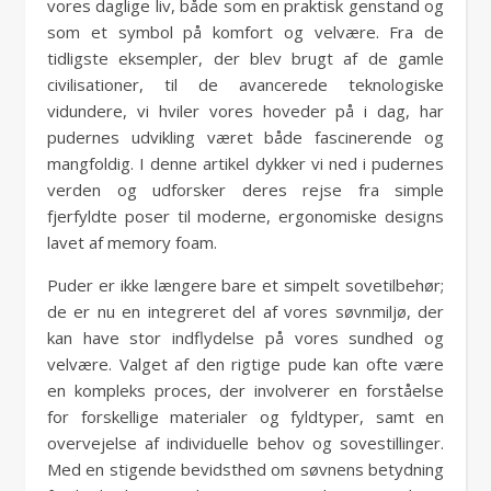
vores daglige liv, både som en praktisk genstand og
som et symbol på komfort og velvære. Fra de
tidligste eksempler, der blev brugt af de gamle
civilisationer, til de avancerede teknologiske
vidundere, vi hviler vores hoveder på i dag, har
pudernes udvikling været både fascinerende og
mangfoldig. I denne artikel dykker vi ned i pudernes
verden og udforsker deres rejse fra simple
fjerfyldte poser til moderne, ergonomiske designs
lavet af memory foam.
Puder er ikke længere bare et simpelt sovetilbehør;
de er nu en integreret del af vores søvnmiljø, der
kan have stor indflydelse på vores sundhed og
velvære. Valget af den rigtige pude kan ofte være
en kompleks proces, der involverer en forståelse
for forskellige materialer og fyldtyper, samt en
overvejelse af individuelle behov og sovestillinger.
Med en stigende bevidsthed om søvnens betydning