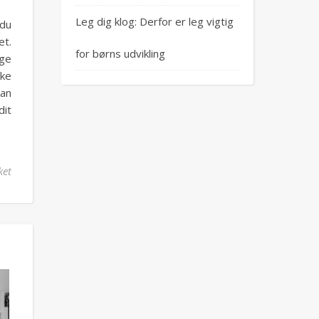
Leg dig klog: Derfor er leg vigtig
 du
et.
for børns udvikling
ige
kke
kan
dit
til Sådan vedligeholder du dit Muurikka gasblus for optimal ydeev
ket