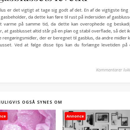
us er det vigtigt at tage sig godt af det. En af de vigtigste ting
gasbeholder, da dette kan føre til rust på indersiden af gasbluss
et varme på samme tid, da dette kan overophede og beskad
 at gasblusset altid står på en plan og stabil overflade, så det i
 rengøringsmidler, der er beregnet til gasblus, da andre midler 
usset. Ved at følge disse tips kan du forlænge levetiden på 
Kommentarer luk
MULIGVIS OGSÅ SYNES OM
nce
Annonce