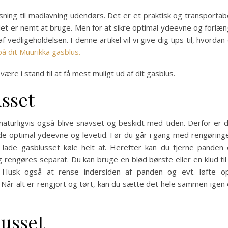
sning til madlavning udendørs. Det er et praktisk og transportab
og det er nemt at bruge. Men for at sikre optimal ydeevne og forlæ
f vedligeholdelsen. I denne artikel vil vi give dig tips til, hvordan
å dit Muurikka gasblus.
l være i stand til at få mest muligt ud af dit gasblus.
sset
 naturligvis også blive snavset og beskidt med tiden. Derfor er 
olde optimal ydeevne og levetid. Før du går i gang med rengøring
g lade gasblusset køle helt af. Herefter kan du fjerne panden
rengøres separat. Du kan bruge en blød børste eller en klud til
 Husk også at rense indersiden af panden og evt. løfte o
 Når alt er rengjort og tørt, kan du sætte det hele sammen igen
lusset