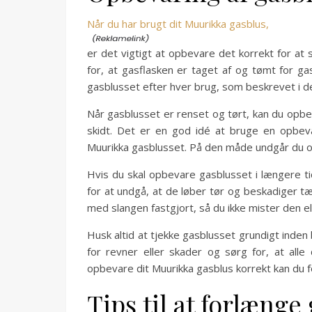
Når du har brugt dit Muurikka gasblus,
er det vigtigt at opbevare det korrekt for at
for, at gasflasken er taget af og tømt for ga
gasblusset efter hver brug, som beskrevet i d
Når gasblusset er renset og tørt, kan du opbe
skidt. Det er en god idé at bruge en opbeva
Muurikka gasblusset. På den måde undgår du ogs
Hvis du skal opbevare gasblusset i længere t
for at undgå, at de løber tør og beskadiger
med slangen fastgjort, så du ikke mister den e
Husk altid at tjekke gasblusset grundigt inden
for revner eller skader og sørg for, at all
opbevare dit Muurikka gasblus korrekt kan du fo
Tips til at forlænge