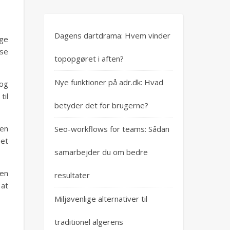
Dagens dartdrama: Hvem vinder
rge
nse
topopgøret i aften?
Nye funktioner på adr.dk: Hvad
 og
til
betyder det for brugerne?
men
Seo-workflows for teams: Sådan
set
samarbejder du om bedre
gen
resultater
 at
Miljøvenlige alternativer til
traditionel algerens