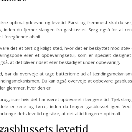
 sikre optimal ydeevne og levetid. Først og fremmest skal du sø
s, inden du fjerner slangen fra gasblusset. Sørg også for at re
et foregående afsnit.
vare det et tørt og køligt sted, hvor det er beskyttet mod støv
ringspose eller et opbevaringsetui, som er specielt designet 
å, at det bliver ridset eller beskadiget under opbevaring.
id, bør du overveje at tage batterierne ud af tændingsmekanis
 tændingsmekanismen. Du kan også overveje at opbevare gasblus
ller glemmer, hvor den er.
 brug, især hvis det har været opbevaret i længere tid. Tjek slan
e dele er rene og tørre, inden du bruger gasblusset igen. Ved
rlænge dets levetid og sikre, at det altid fungerer optimalt.
 gasblussets levetid