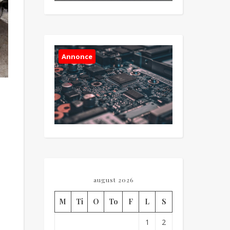
Annonce
august 2026
M
Ti
O
To
F
L
S
1
2