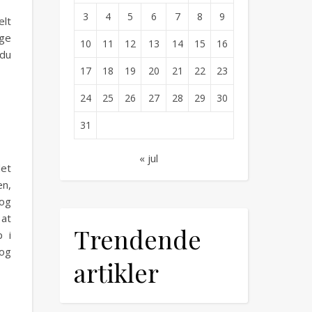
3
4
5
6
7
8
9
elt
nge
10
11
12
13
14
15
16
 du
17
18
19
20
21
22
23
24
25
26
27
28
29
30
31
« jul
det
en,
 og
 at
Trendende
p i
 og
artikler