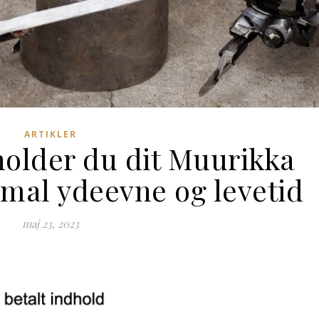
ARTIKLER
holder du dit Muurikka
imal ydeevne og levetid
maj 23, 2023