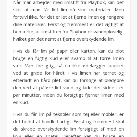
Når man arbejder med limstift fra Playbox, kan det
ske, at man får lidt lim på sine materialer. Men
fortvivl ikke, for det er let at fjerne limen og rengøre
dine materialer. Først og fremmest er det vigtigt at
bemærke, at limstiften fra Playbox er vandopløselig,
hvilket gør det nemt at fjerne overskydende lim.
Hvis du får lim på papir eller karton, kan du blot
bruge en fugtig klud eller svamp til at tørre limen
væk. Vær forsigtig, så du ikke ødelægger papiret
ved at gnide for hårdt. Hvis limen har tørret og
efterladt en hård plet, kan du forsøge at blødgøre
den ved at påføre lidt vand og lade det sidde i et
par minutter, inden du forsigtigt fjerner limen med
en klud.
Hvis du får lim på tekstiler som tøj eller møbler, er
det bedst at handle hurtigt. Først og fremmest skal
du skrabe overskydende lim forsigtigt af med en
kniv eller en spatel. Derefter kan du bruge en