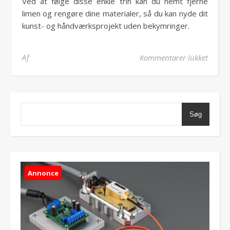
Ved at følge disse enkle trin kan du nemt fjerne
limen og rengøre dine materialer, så du kan nyde dit
kunst- og håndværksprojekt uden bekymringer.
til Li
Af
Kommentarer lukket
Søg
Annonce