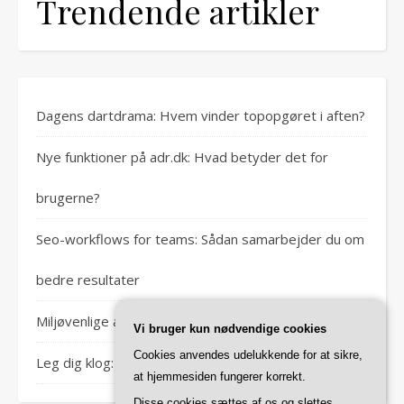
Trendende artikler
Dagens dartdrama: Hvem vinder topopgøret i aften?
Nye funktioner på adr.dk: Hvad betyder det for
brugerne?
Seo-workflows for teams: Sådan samarbejder du om
bedre resultater
Miljøvenlige alternativer til traditionel algerens
Vi bruger kun nødvendige cookies
Cookies anvendes udelukkende for at sikre,
Leg dig klog: Derfor er leg vigtig for børns udvikling
at hjemmesiden fungerer korrekt.
Disse cookies sættes af os og slettes