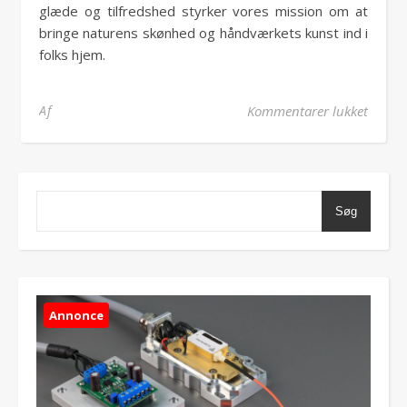
glæde og tilfredshed styrker vores mission om at
bringe naturens skønhed og håndværkets kunst ind i
folks hjem.
til Hå
Af
Kommentarer lukket
Søg
Annonce