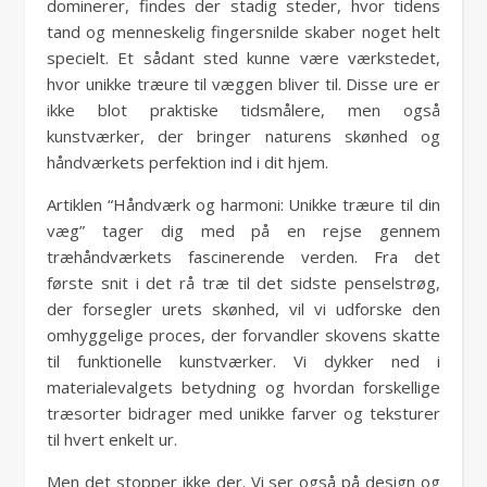
dominerer, findes der stadig steder, hvor tidens
tand og menneskelig fingersnilde skaber noget helt
specielt. Et sådant sted kunne være værkstedet,
hvor unikke træure til væggen bliver til. Disse ure er
ikke blot praktiske tidsmålere, men også
kunstværker, der bringer naturens skønhed og
håndværkets perfektion ind i dit hjem.
Artiklen “Håndværk og harmoni: Unikke træure til din
væg” tager dig med på en rejse gennem
træhåndværkets fascinerende verden. Fra det
første snit i det rå træ til det sidste penselstrøg,
der forsegler urets skønhed, vil vi udforske den
omhyggelige proces, der forvandler skovens skatte
til funktionelle kunstværker. Vi dykker ned i
materialevalgets betydning og hvordan forskellige
træsorter bidrager med unikke farver og teksturer
til hvert enkelt ur.
Men det stopper ikke der. Vi ser også på design og