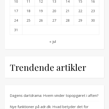
10
11
12
13
14
15
16
17
18
19
20
21
22
23
24
25
26
27
28
29
30
31
« jul
Trendende artikler
Dagens dartdrama: Hvem vinder topopgøret i aften?
Nye funktioner på adr.dk: Hvad betyder det for