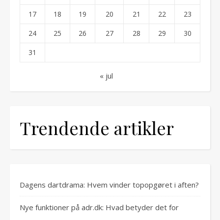
17
18
19
20
21
22
23
24
25
26
27
28
29
30
31
« jul
Trendende artikler
Dagens dartdrama: Hvem vinder topopgøret i aften?
Nye funktioner på adr.dk: Hvad betyder det for