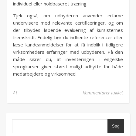
individuel eller holdbaseret træning.
Tjek også, om udbyderen anvender erfarne
undervisere med relevante certificeringer, og om
der tilbydes løbende evaluering af kursisternes
fremskridt. Endelig bør du indhente referencer eller
læse kundeanmeldelser for at få indblik i tidligere
virksomheders erfaringer med udbyderen. På den
måde sikrer du, at investeringen i engelske
sprogkurser giver størst muligt udbytte for både
medarbejdere og virksomhed.
til En
Af
Kommentarer lukket
Søg