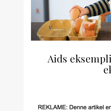
Aids eksemplif
e