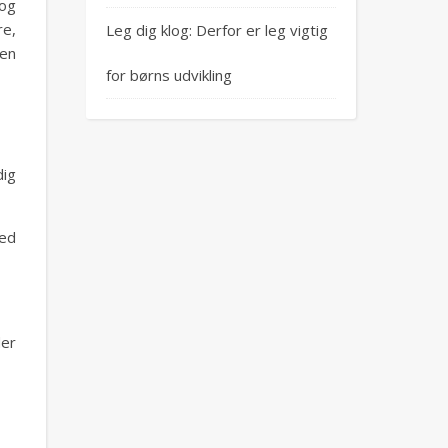
 og
re,
Leg dig klog: Derfor er leg vigtig
nen
for børns udvikling
dig
med
der