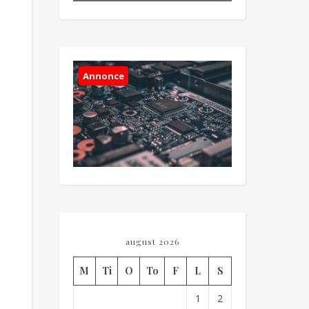
Annonce
august 2026
M
Ti
O
To
F
L
S
1
2