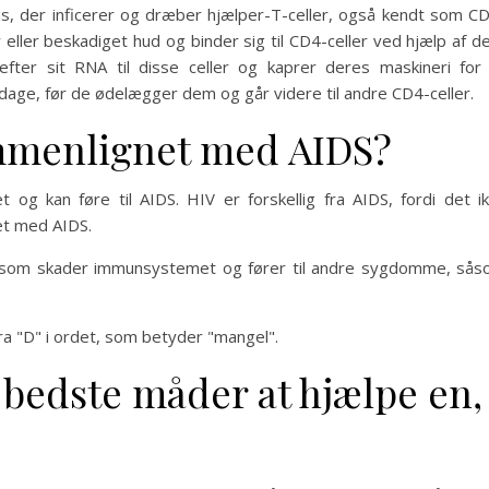
s, der inficerer og dræber hjælper-T-celler, også kendt som C
 eller beskadiget hud og binder sig til CD4-celler ved hjælp af d
fter sit RNA til disse celler og kaprer deres maskineri for
0 dage, før de ødelægger dem og går videre til andre CD4-celler.
mmenlignet med AIDS?
 og kan føre til AIDS. HIV er forskellig fra AIDS, fordi det i
et med AIDS.
IV, som skader immunsystemet og fører til andre sygdomme, så
tra "D" i ordet, som betyder "mangel".
 bedste måder at hjælpe en,