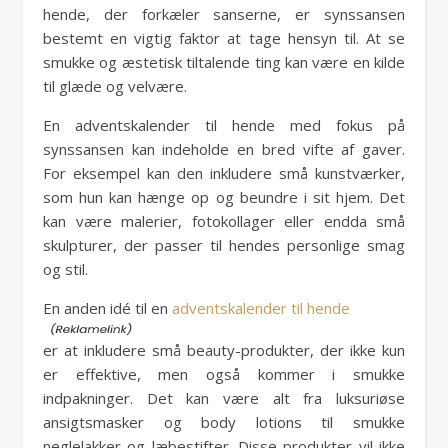
hende, der forkæler sanserne, er synssansen
bestemt en vigtig faktor at tage hensyn til. At se
smukke og æstetisk tiltalende ting kan være en kilde
til glæde og velvære.
En adventskalender til hende med fokus på
synssansen kan indeholde en bred vifte af gaver.
For eksempel kan den inkludere små kunstværker,
som hun kan hænge op og beundre i sit hjem. Det
kan være malerier, fotokollager eller endda små
skulpturer, der passer til hendes personlige smag
og stil.
En anden idé til en
adventskalender til hende
er at inkludere små beauty-produkter, der ikke kun
er effektive, men også kommer i smukke
indpakninger. Det kan være alt fra luksuriøse
ansigtsmasker og body lotions til smukke
neglelakker og læbestifter. Disse produkter vil ikke