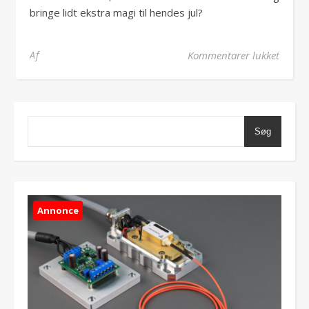
bringe lidt ekstra magi til hendes jul?
til Ad
Af
Kommentarer lukket
Søg
Annonce